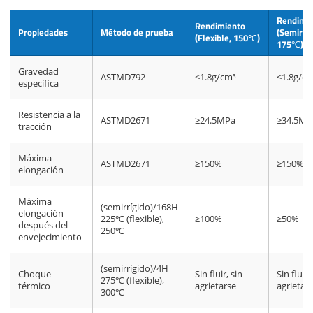
Rendimi
Rendimiento
Propiedades
Método de prueba
(Semirríg
(Flexible, 150℃)
175℃)
Gravedad
ASTMD792
≤1.8g/cm³
≤1.8g/c
específica
Resistencia a la
ASTMD2671
≥24.5MPa
≥34.5MP
tracción
Máxima
ASTMD2671
≥150%
≥150%
elongación
Máxima
(semirrígido)/168H
elongación
225℃ (flexible),
≥100%
≥50%
después del
250℃
envejecimiento
(semirrígido)/4H
Choque
Sin fluir, sin
Sin fluir,
275℃ (flexible),
térmico
agrietarse
agrietar
300℃