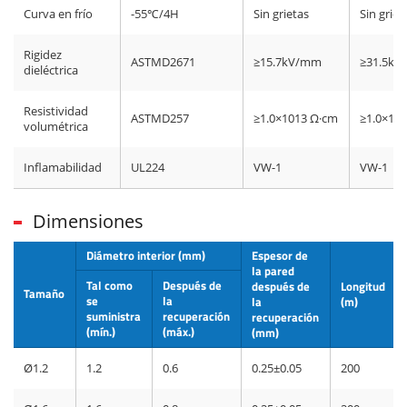
Curva en frío
-55℃/4H
Sin grietas
Sin grie
Rigidez
ASTMD2671
≥15.7kV/mm
≥31.5k
dieléctrica
Resistividad
ASTMD257
≥1.0×1013 Ω·cm
≥1.0×10
volumétrica
Inflamabilidad
UL224
VW-1
VW-1
Dimensiones
Diámetro interior (mm)
Espesor de
la pared
Tal como
Después de
después de
Longitud
Tamaño
se
la
la
(m)
suministra
recuperación
recuperación
(mín.)
(máx.)
(mm)
Ø1.2
1.2
0.6
0.25±0.05
200