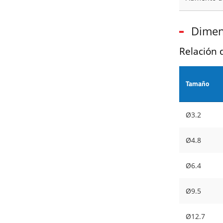
Dimen
Relación 
Tamaño
Ø3.2
Ø4.8
Ø6.4
Ø9.5
Ø12.7