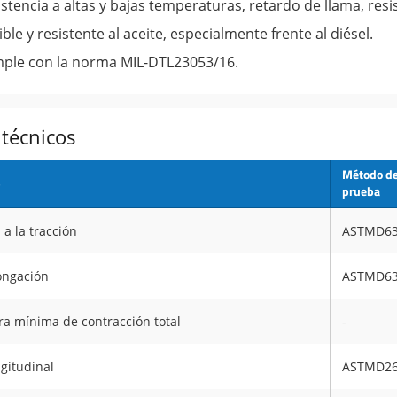
stencia a altas y bajas temperaturas, retardo de llama, resi
ible y resistente al aceite, especialmente frente al diésel.
ple con la norma MIL-DTL23053/16.
 técnicos
Método d
s
prueba
 a la tracción
ASTMD6
ongación
ASTMD6
a mínima de contracción total
-
gitudinal
ASTMD2