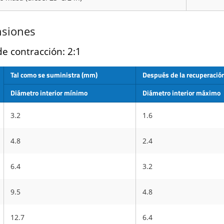
siones
de contracción: 2:1
Tal como se suministra (mm)
Después de la recuperació
Diámetro interior mínimo
Diámetro interior máximo
3.2
1.6
4.8
2.4
6.4
3.2
9.5
4.8
12.7
6.4