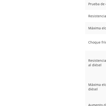
Prueba de 
Resistenci
Máxima elo
Choque frí
Resistencia
al diésel
Máxima elo
diésel
Aumento de