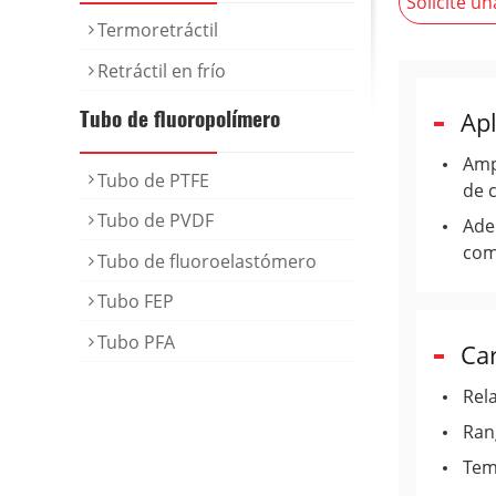
Solicite un
Termoretráctil
Retráctil en frío
Tubo de fluoropolímero
Apl
Ampl
Tubo de PTFE
de 
Tubo de PVDF
Ade
comb
Tubo de fluoroelastómero
Tubo FEP
Tubo PFA
Car
Rela
Ran
Tem