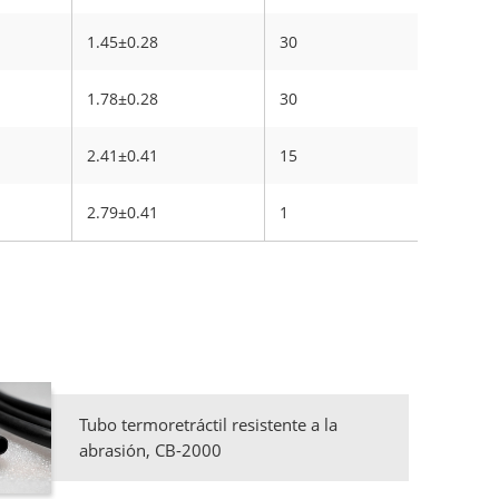
1.45±0.28
30
1.78±0.28
30
2.41±0.41
15
2.79±0.41
1
Tubo termoretráctil resistente a la
abrasión, CB-2000