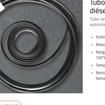
Tubo
diése
Tubo te
automot
Polím
Relac
Rang
150°
Tempe
Resis
llama