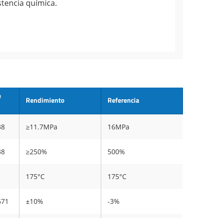
stencia química.
e
Rendimiento
Referencia
38
≥11.7MPa
16MPa
38
≥250%
500%
175°C
175°C
671
±10%
-3%