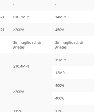
-
-
671
≥10.3MPa
14MPa
671
≥200%
450%
Sin fragilidad, sin
Sin fragilidad, sin
grietas
grietas
15MPa
≥10.4MPa
12MPa
400%
≥200%
400%
≤15%
12%