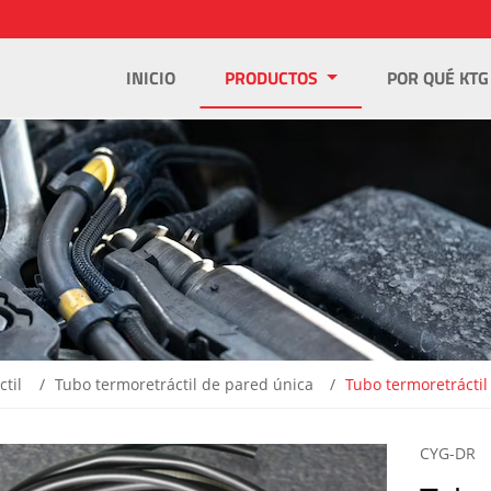
INICIO
PRODUCTOS
POR QUÉ KTG
til
Tubo termoretráctil de pared única
Tubo termoretráctil 
CYG-DR