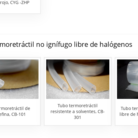
 rojo, CYG -ZHP
moretráctil no ignífugo libre de halógenos
Tubo termoretráctil
rmoretráctil de
Tubo ter
resistente a solventes, CB-
efina, CB-101
libre de
301