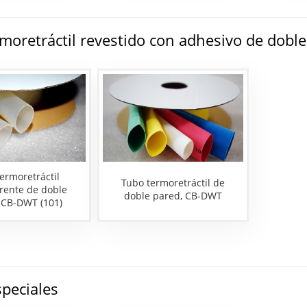
moretráctil revestido con adhesivo de dobl
ermoretráctil
Tubo termoretráctil de
rente de doble
doble pared, CB-DWT
 CB-DWT (101)
peciales