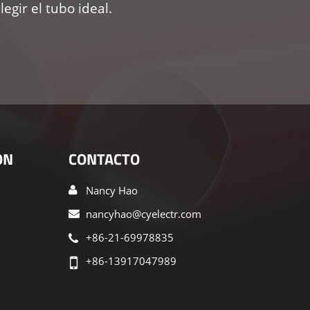
gir el tubo ideal.
ÓN
CONTACTO
Nancy Hao
nancyhao@cyelectr.com
+86-21-69978835
+86-13917047989