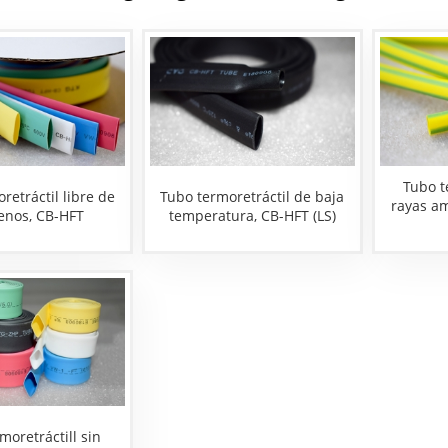
Tubo t
retráctil libre de
Tubo termoretráctil de baja
rayas am
enos, CB-HFT
temperatura, CB-HFT (LS)
moretráctill sin