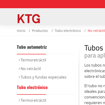
Inicio
Productos
Tubo electrónico
No retrácti
Tubos 
Tubo automotriz
para apl
Termoretráctil
Los tubos n
No retráctil
electrónica
sobre el tub
Tubos y fundas especiales
El tubo no 
Tubo electrónico
ideales par
convenciona
Termoretráctil
requieren n