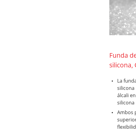
Funda de 
silicona
La funda
silicona
álcali e
silicona
Ambos p
superio
flexibili