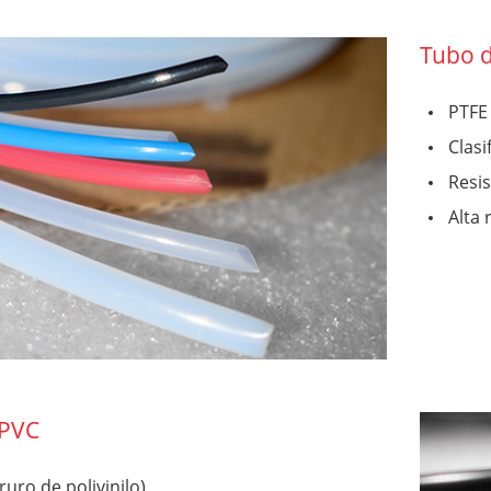
Tubo 
PTFE 
Clasi
Resis
Alta 
 PVC
ruro de polivinilo)