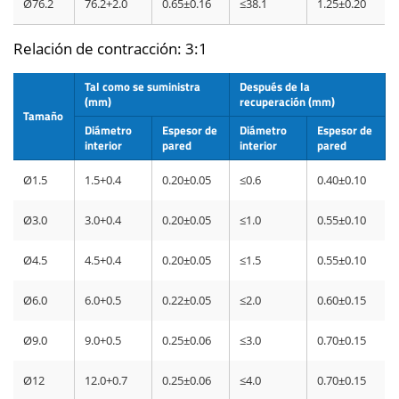
Ø76.2
76.2+2.0
0.65±0.16
≤38.1
1.25±0.20
Relación de contracción: 3:1
Tal como se suministra
Después de la
(mm)
recuperación (mm)
Tamaño
Diámetro
Espesor de
Diámetro
Espesor de
interior
pared
interior
pared
Ø1.5
1.5+0.4
0.20±0.05
≤0.6
0.40±0.10
Ø3.0
3.0+0.4
0.20±0.05
≤1.0
0.55±0.10
Ø4.5
4.5+0.4
0.20±0.05
≤1.5
0.55±0.10
Ø6.0
6.0+0.5
0.22±0.05
≤2.0
0.60±0.15
Ø9.0
9.0+0.5
0.25±0.06
≤3.0
0.70±0.15
Ø12
12.0+0.7
0.25±0.06
≤4.0
0.70±0.15