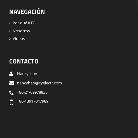
NAVEGACIÓN
Por qué KTG
Nosotros
Videos
CONTACTO
Nancy Hao
nancyhao@cyelectr.com
+86-21-69978835
+86-13917047989