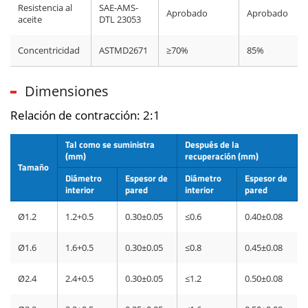
Resistencia al
SAE-AMS-
Aprobado
Aprobado
aceite
DTL 23053
Concentricidad
ASTMD2671
≥70%
85%
Dimensiones
Relación de contracción: 2:1
Tal como se suministra
Después de la
(mm)
recuperación (mm)
Tamaño
Diámetro
Espesor de
Diámetro
Espesor de
interior
pared
interior
pared
Ø1.2
1.2+0.5
0.30±0.05
≤0.6
0.40±0.08
Ø1.6
1.6+0.5
0.30±0.05
≤0.8
0.45±0.08
Ø2.4
2.4+0.5
0.30±0.05
≤1.2
0.50±0.08