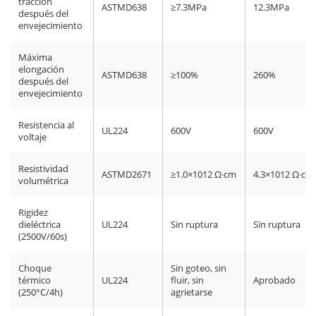
tracción
ASTMD638
≥7.3MPa
12.3MPa
después del
envejecimiento
Máxima
elongación
ASTMD638
≥100%
260%
después del
envejecimiento
Resistencia al
UL224
600V
600V
voltaje
Resistividad
ASTMD2671
≥1.0×1012 Ω·cm
4.3×1012 Ω·cm
volumétrica
Rigidez
dieléctrica
UL224
Sin ruptura
Sin ruptura
(2500V/60s)
Choque
Sin goteo, sin
térmico
UL224
fluir, sin
Aprobado
(250°C/4h)
agrietarse