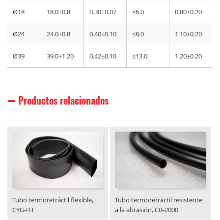
Ø18
18.0+0.8
0.30±0.07
≤6.0
0.80±0.20
Ø24
24.0+0.8
0.40±0.10
≤8.0
1.10±0.20
Ø39
39.0+1.20
0.42±0.10
≤13.0
1.20±0.20
Productos relacionados
Tubo termoretráctil flexible,
Tubo termoretráctil resistente
CYG-HT
a la abrasión, CB-2000