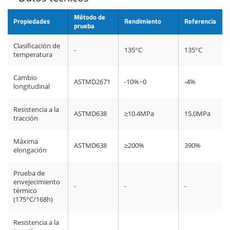
Método de
Propiedades
Rendimiento
Referencia
prueba
Clasificación de
-
135°C
135°C
temperatura
Cambio
ASTMD2671
-10%~0
-4%
longitudinal
Resistencia a la
ASTMD638
≥10.4MPa
15.0MPa
tracción
Máxima
ASTMD638
≥200%
390%
elongación
Prueba de
envejecimiento
-
-
-
térmico
(175°C/168h)
Resistencia a la